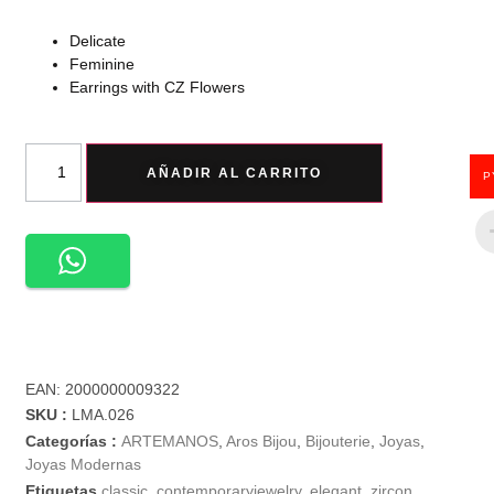
Delicate
Feminine
Earrings with CZ Flowers
AÑADIR AL CARRITO
P
EAN:
2000000009322
SKU :
LMA.026
Categorías :
ARTEMANOS
,
Aros Bijou
,
Bijouterie
,
Joyas
,
Joyas Modernas
Etiquetas
classic
,
contemporaryjewelry
,
elegant
,
zircon