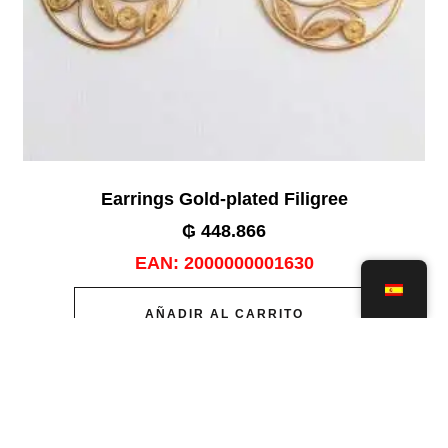
Earrings Gold-plated Filigree
₲
448.866
EAN:
2000000001630
AÑADIR AL CARRITO
Add to wishlist