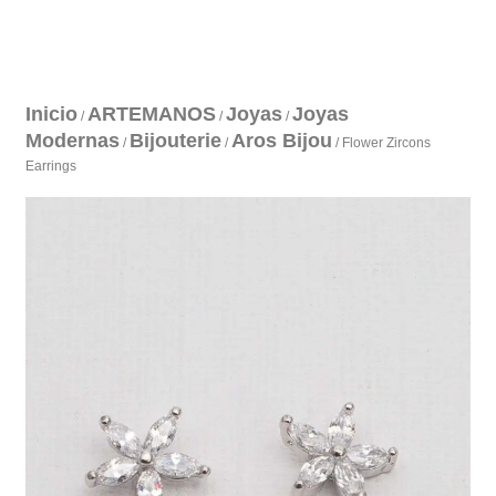
Inicio
ARTEMANOS
Joyas
Joyas
/
/
/
Modernas
Bijouterie
Aros Bijou
/
/
/ Flower Zircons
Earrings