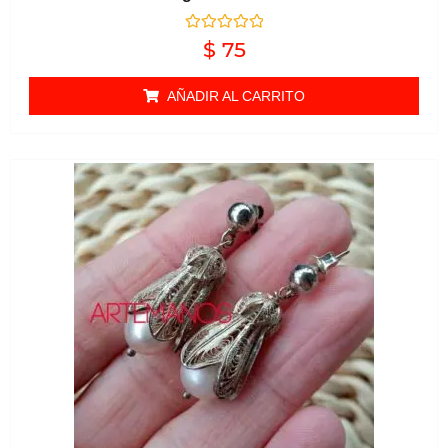
Valorado en
$
75
0
de 5
AÑADIR AL CARRITO