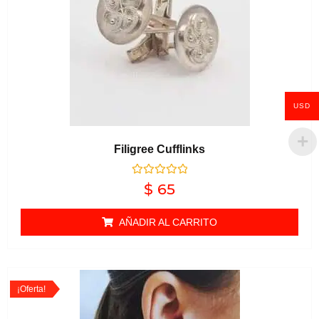
USD
Filigree Cufflinks
Valorado en
$
65
0
de 5
AÑADIR AL CARRITO
¡Oferta!