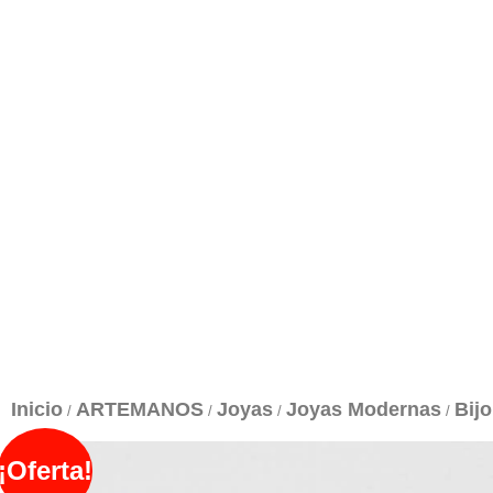
Inicio
ARTEMANOS
Joyas
Joyas Modernas
Bijo
/
/
/
/
¡Oferta!