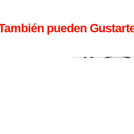
También pueden Gustart
unded Cufflinks
$
55
N:
2000000001746
ADIR AL CARRITO