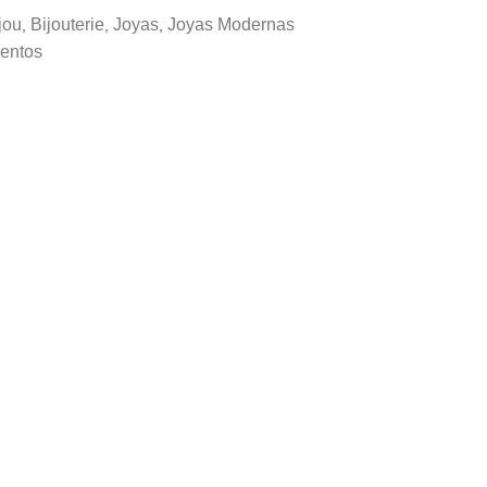
jou
Bijouterie
Joyas
Joyas Modernas
,
,
,
entos