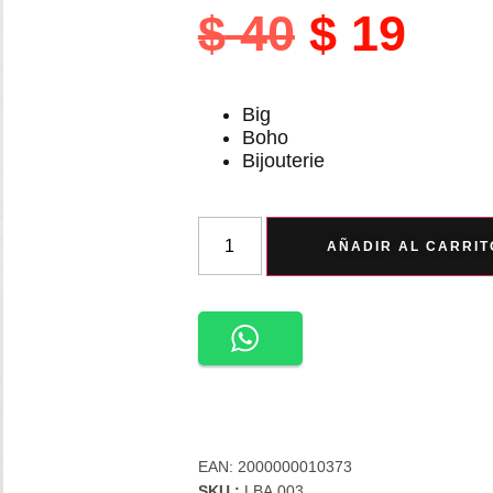
$
40
$
19
Big
Boho
Bijouterie
AÑADIR AL CARRIT
EAN:
2000000010373
SKU :
LBA.003