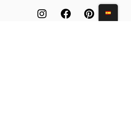
Nosotros
Atención al Cliente
Términos y Condiciones
Pago Seguro
Preguntas Frecuentes
Contáctanos
© All rights reserved 2026. Ecommerce by ARTEMANOS S.A.
Web Design by Marcelino Pires